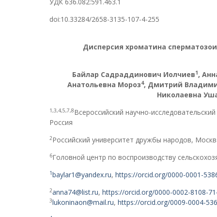
УДК 636.082:591.463.1
doi:10.33284/2658-3135-107-4-255
Дисперсия хроматина спермат
озои
1
Байлар Садраддинович Иолчиев
, Ан
4
Анатольевна Мороз
, Дмитрий Владим
Николаевна Уш
1,3,4,5,7,8
Всероссийский научно-исследовательский
Россия
2
Российский университет дружбы народов, Москв
6
Головной центр по воспроизводству сельскохоз
1
baylar1@yandex.ru
,
https://orcid.org/0000-0001-53
2
anna74@list.ru
,
https://orcid.org/0000-0002-8108-7
3
lukoninaon@mail.ru
,
https://orcid.org/0009-0004-53