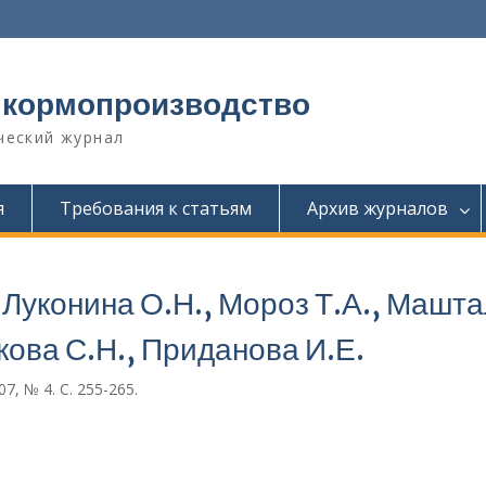
 кормопроизводство
ческий журнал
я
Требования к статьям
Архив журналов
 Луконина О.Н., Мороз Т.А., Машт
кова С.Н., Приданова И.Е.
, № 4. С. 255-265.