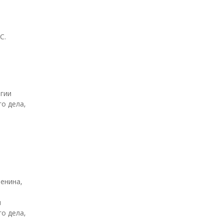
С.
огии
о дела,
Ленина,
и
о дела,