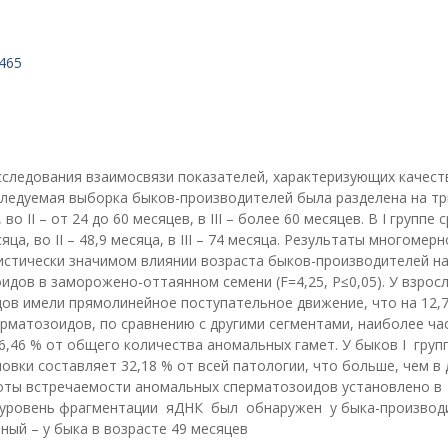
465
сследования взаимосвязи показателей, характеризующих качест
следуемая выборка быков-производителей была разделена на тр
о II – от 24 до 60 месяцев, в III – более 60 месяцев. В I группе 
а, во II – 48,9 месяца, в III – 74 месяца. Результаты многомерн
истически значимом влиянии возраста быков-производителей н
дов в заморожено-оттаянном семени (F=4,25, P≤0,05). У взрос
ов имели прямолинейное поступательное движение, что на 12,
ерматозоидов, по сравнению с другими сегментами, наиболее ча
6,46 % от общего количества аномальных гамет. У быков I груп
овки составляет 32,18 % от всей патологии, что больше, чем в 
тоты встречаемости аномальных сперматозоидов установлено в
й уровень фрагментации яДНК был обнаружен у быка-производ
ный – у быка в возрасте 49 месяцев