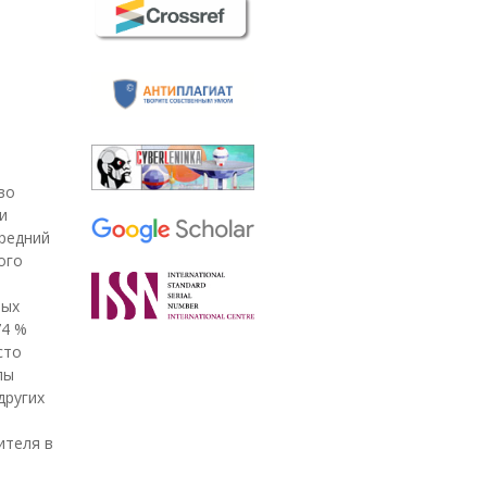
во
и
средний
ого
а
лых
74 %
сто
пы
других
ителя в