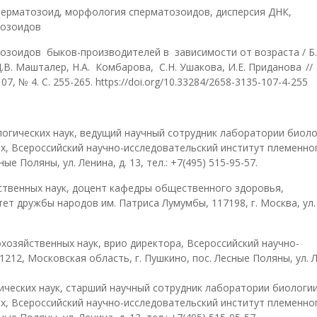
перматозоид, морфология сперматозоидов, дисперсия ДНК,
тозоидов
зоидов быков-производителей в зависимости от возраста / Б.
 Д.В. Машталер, Н.А. Комбарова, С.Н. Ушакова, И.Е. Приданова
//
 № 4. С. 255-265. https://doi.org/10.33284/2658-3135-107-4-255
огических наук, ведущий научный сотрудник лаборатории биол
, Всероссийский научно-исследовательский институт племенног
е Поляны, ул. Ленина, д. 13, тел.: +7(495) 515-95-57.
ственных наук, доцент кафедры общественного здоровья,
ет дружбы народов им. Патриса Лумумбы, 117198, г. Москва, ул.
хозяйственных наук, врио директора, Всероссийский научно-
212, Московская область, г. Пушкино, пос. Лесные Поляны, ул. 
ических наук, старший научный сотрудник лаборатории биологи
, Всероссийский научно-исследовательский институт племенног