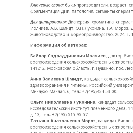
Ключевые слова:
быки-производители, возраст, с
фрагментация ДНК, патология, сегменты сперма
Для цитирования:
Дисперсия хроматина спермато
Иолчиев, А.В. Шмидт, О.Н. Луконина, Т.А. Мороз,
Животноводство и кормопроизводство. 2024. Т. 107,
Информация об авторах:
Б
айлар Садраддинович Иолчиев,
доктор биол
воспроизведения сельскохозяйственных животных
141212, Московская область, г. Пушкино, пос. Лесны
Анна Валиевна Шмидт,
кандидат сельскохозяй
здравоохранения и гигиены, Российский университ
Миклухо-Маклая, 6, тел.: +7(495)434-53-00.
О
льга Николаевна Луконина,
кандидат сельско
исследовательский институт племенного дела, 141
д. 13, тел.: +7(495) 515-95-57.
Т
атьяна Анатольевна Мороз,
кандидат биолог
воспроизведения сельскохозяйственных животных