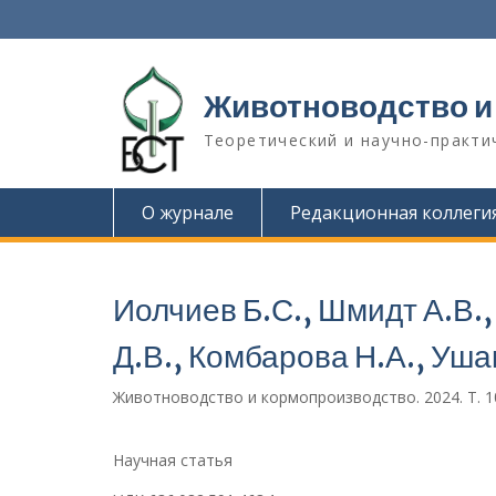
П
е
р
е
Животноводство и
й
т
Теоретический и научно-практи
и
к
с
О журнале
Редакционная коллеги
о
д
е
р
Иолчиев Б.С., Шмидт А.В.,
ж
и
Д.В., Комбарова Н.А., Уша
м
о
Животноводство и кормопроизводство. 2024. Т. 107
м
у
Научная статья