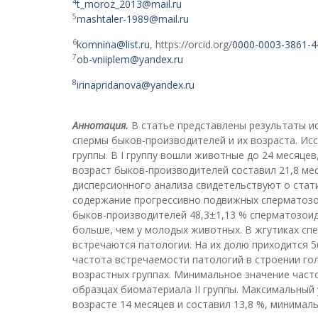
4
t_moroz_2013@mail.ru
5
mashtaler-1989@mail.ru
6
komnina@list.ru
, https://orcid.org/
0000-0003-3861-4
7
ob-vniiplem@yandex.ru
8
irinapridanova@yandex.ru
Аннотация.
В статье представлены результаты и
спермы быков-производителей и их возраста. Ис
группы. В I группу вошли животные до 24 месяцев, в
возраст быков-производителей составил 21,8 месяц
дисперсионного анализа свидетельствуют о стат
содержание прогрессивно подвижных сперматозои
быков-производителей 48,3±1,13 % сперматозоид
больше, чем у молодых животных. В жгутиках сп
встречаются патологии. На их долю приходится 5
частота встречаемости патологий в строении гол
возрастных группах. Минимальное значение час
образцах биоматериала II группы. Максимальны
возрасте 14 месяцев и составил 13,8 %, минималь