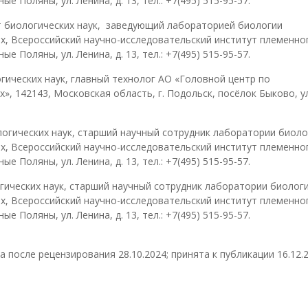
е Поляны, ул. Ленина, д. 13, тел.: +7(495) 515-95-57.
т биологических наук, заведующий лабораторией биологии
, Всероссийский научно-исследовательский институт племенног
е Поляны, ул. Ленина, д. 13, тел.: +7(495) 515-95-57.
гических наук, главный технолог АО «Головной центр по
, 142143, Московская область, г. Подольск, посёлок Быково, ул
огических наук, старший научный сотрудник лаборатории биоло
, Всероссийский научно-исследовательский институт племенног
е Поляны, ул. Ленина, д. 13, тел.: +7(495) 515-95-57.
гических наук, старший научный сотрудник лаборатории биолог
, Всероссийский научно-исследовательский институт племенног
е Поляны, ул. Ленина, д. 13, тел.: +7(495) 515-95-57.
а после рецензирования 28.10.2024; принята к публикации 16.12.2