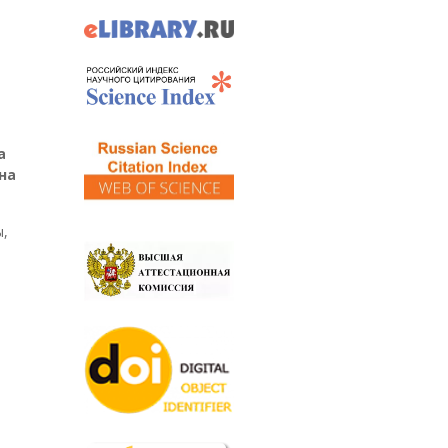
а
на
ы,