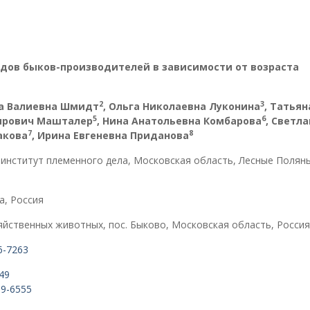
дов быков-производителей в зависимости от возраста
2
3
на Валиевна
Шмидт
, Ольга Николаевна Луконина
,
Татьян
5
6
ирович Машталер
, Нина Анатольевна Комбарова
,
Светла
7
8
акова
, Ирина Евгеневна Приданова
 институт племенного дела, Московская область, Лесные Полян
а, Россия
яйственных животных, пос. Быково, Московская область, Россия
86-7263
149
69-6555