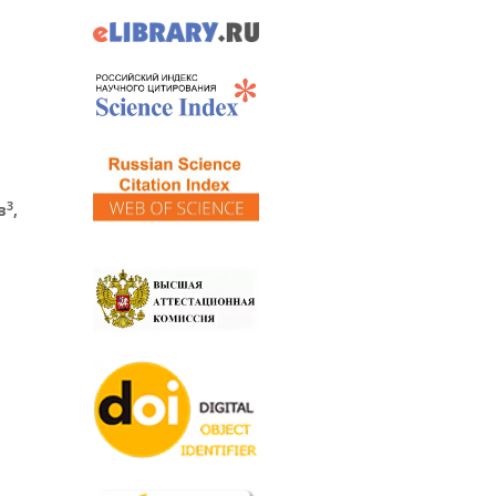
3
в
,