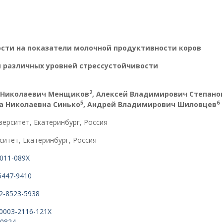
сти на показатели молочной продуктивности коров
 различных уровней стрессустойчивости
2
й Николаевич Менщиков
, Алексей Владимирович Степано
5
6
ра Николаевна Синько
, Андрей Владимирович Шиловцев
ерситет, Екатеринбург, Россия
ситет, Екатеринбург, Россия
9011-089X
-5447-9410
02-8523-5938
0-0003-2116-121X
-0824