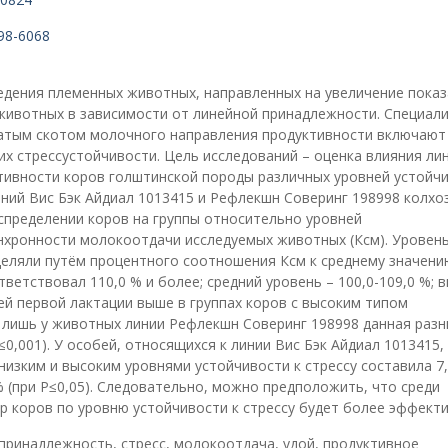
498-6068
ведения племенных животных, направленных на увеличение пока
животных в зависимости от линейной принадлежности. Специал
гатым скотом молочного направления продуктивности включают
их стрессустойчивости. Цель исследований – оценка влияния ли
тивности коров голштинской породы различных уровней устойчи
иний Вис Бэк Айдиал 1013415 и Рефлекшн Соверинг 198998 колхо
аспределении коров на группы относительно уровней
нхронности молокоотдачи исследуемых животных (Ксм). Уровен
деляли путём процентного соотношения Ксм к среднему значени
ветствовал 110,0 % и более; средний уровень – 100,0-109,0 %; 
ней первой лактации выше в группах коров с высоким типом
м лишь у животных линии Рефлекшн Соверинг 198998 данная разн
≤0,001). У особей, относящихся к линии Вис Бэк Айдиал 1013415,
изким и высоким уровнями устойчивости к стрессу составила 7,
 (при P≤0,05). Следовательно, можно предположить, что среди
 коров по уровню устойчивости к стрессу будет более эффекти
 принадлежность, стресс, молокоотдача, удой, продуктивное