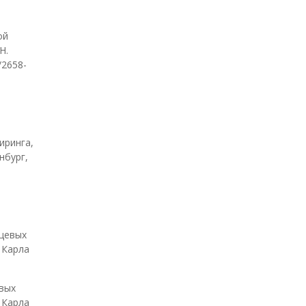
ой
Н.
/2658-
иринга,
нбург,
,
ищевых
 Карла
евых
 Карла