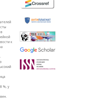
зателей
исты
 в
нейной
вости к
за
ь
ю
высокий
ица
8 %, у
вен.