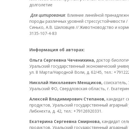
долголетие
Для цитирования
:
Влияние линейной принадлежн
породы различных уровней стрессустойчивости / О.
Синько, А.В. Шиловцев // Животноводство и кормопр
3135-107-4-83
Информация об авторах:
Ольга Сергеевна Чеченихина,
доктор биологич
Уральский государственный экономический универ
ул. 8 Марта/Народной Воли, д. 62/45, тел.: +79122
Николай Николаевич Менщиков,
соискатель,
Уральский ФО, Свердловская область, г. Екатеринб
Алексей Владимирович Степанов,
кандидат с
продуктов, Уральский государственный аграрный у
Либкнехта, д. 42, тел.: +79126920331.
Екатерина Сергеевна Смирнова,
кандидат сел
продуктов, Уральский государственный аграрный у