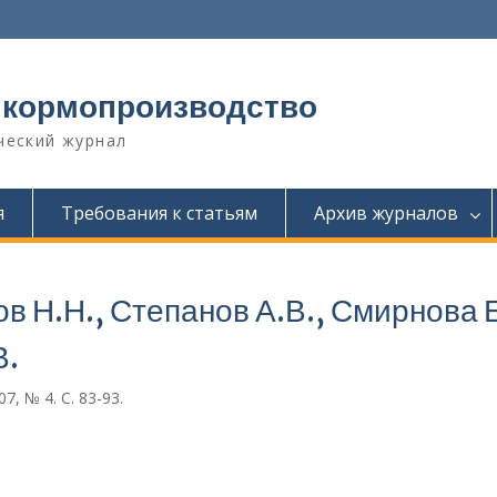
 кормопроизводство
ческий журнал
я
Требования к статьям
Архив журналов
в Н.Н., Степанов А.В., Смирнова Е
В.
, № 4. С. 83-93.