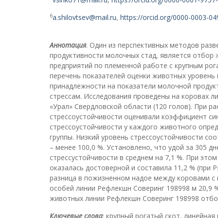
6
a.shilovtsev@mail.ru
,
https://orcid.org/0000-0003-0
Аннотация
. Один из перспективных методов раз
продуктивности молочных стад, является отбор 
предприятий по племенной работе с крупным ро
перечень показателей оценки животных уровень 
принадлежности на показатели молочной продук
стрессам. Исследования проведены на коровах л
«Урал» Свердловской области (120 голов). При р
стрессоустойчивости оценивали коэффициент си
стрессоустойчивости у каждого животного опре
группы. Низкий уровень стрессоустойчивости соот
– менее 100,0 %. Установлено, что удой за 305 д
стрессустойчивости в среднем на 7,1 %. При это
оказалась достоверной и составила 11,2 % (при P
разница в пожизненном надое между коровами с н
особей линии Рефлекшн Соверинг 198998 м 20,9 %
животных линии Рефлекшн Соверинг 198998 отбор
Ключевые слова
: крупный рогатый скот, линейная