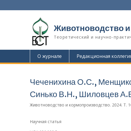
П
е
р
е
Животноводство и
й
т
Теоретический и научно-практи
и
к
с
О журнале
Редакционная коллеги
о
д
е
р
Чеченихина О.С., Менщико
ж
и
Синько В.Н., Шиловцев А.
м
о
Животноводство и кормопроизводство. 2024. Т. 107
м
у
Научная статья