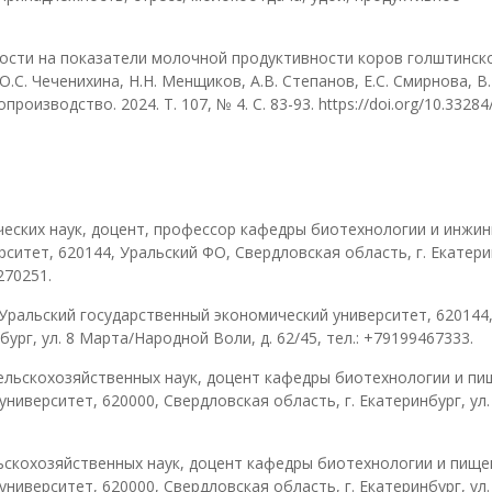
ости на показатели молочной продуктивности коров голштинск
С. Чеченихина, Н.Н. Менщиков, А.В. Степанов, Е.С. Смирнова, В.
оизводство. 2024. Т. 107, № 4. С. 83-93. https://doi.org/10.33284
еских наук, доцент, профессор кафедры биотехнологии и инжин
ситет, 620144, Уральский ФО, Свердловская область, г. Екатери
270251.
 Уральский государственный экономический университет, 620144
ург, ул. 8 Марта/Народной Воли, д. 62/45, тел.: +79199467333.
ельскохозяйственных наук, доцент кафедры биотехнологии и п
ниверситет, 620000, Свердловская область, г. Екатеринбург, ул.
ьскохозяйственных наук, доцент кафедры биотехнологии и пищ
ниверситет, 620000, Свердловская область, г. Екатеринбург, ул.