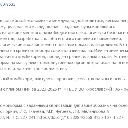
600-8633
в российской экономике и международной политике, весьма неп
му цель нашего исследования: создание функционального
 на основе местного низкобюджетного экологически безопасно
иентов, разработка способа его изготовления и применения,
логические и хозяйственно полезные показатели кроликов. В с
нных на кроликах породы советская шиншилла. Изучен химическ
нального комбикормов, проведён сравнительный анализ. Устан
рма на массу некоторых внутренних органов кроликов; на осно
азатели; на качество крольчатины.
ьный комбикорм, лактулоза, прополис, селен, кора ивы и осины
 с планом НИР за 2023-2025 гг. ФГБОУ ВО «Ярославский ГАУ» (
омбикорма с заданными свойствами для зайцеобразных на осно
. Горнич, И.С. Ткачева, М.К. Чугреев, Л.Э. Мельникова //
 № 4. С. 227-241. https://doi.org/10.33284/2658-3135-107-4-227