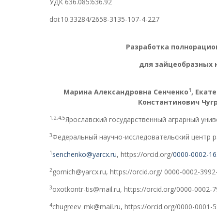
УДК 636.085:636.92
doi:10.33284/2658-3135-107-4-227
Разработка полнорацио
для зайцеобразных 
1
Марина Александровна Сенченко
, Екат
Константинович Чуг
1,2,4,5
Ярославский государственный аграрный унив
3
Федеральный научно-исследовательский центр р
1
senchenko@yarcx.ru
, https://orcid.org/
0000-0002-16
2
gornich@yarcx.ru, https://orcid.org/ 0000-0002-399
3
oxotkontr-tis@mail.ru, https://orcid.org/0000-0002-
4
chugreev_mk@mail.ru, https://orcid.org/0000-0001-