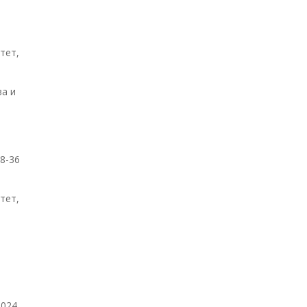
тет,
ва и
48-36
тет,
024.