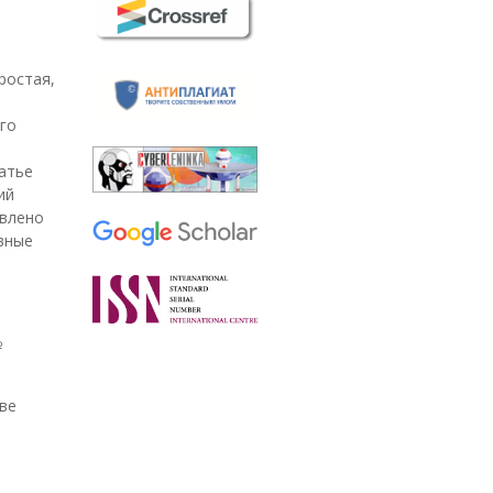
ростая,
го
татье
ий
овлено
вные
№
ве