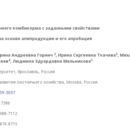
нного комбикорма с заданными свойствами
на основе апипродукции и его апробация
2
3
ерина Андреевна Горнич
, Ирина Сергеевна Ткачева
,
Мих
4
5
реев
, Людмила Эдуардовна Мельникова
ерситет, Ярославль, Россия
азвития охотничьего хозяйства, Москва, Россия
59-3037
2-7386
7988-7112
5876-8715