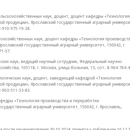
сельскохозяйственных наук, доцент, доцент кафедры «Технология
ой продукции», Ярославский государственный аграрный универси
8-910-975-19-28.
скохозяйственных наук, доцент кафедры «Технология производст
рославский государственный аграрный университет, 150042, г.
71-57.
ских наук, ведущий научный сотрудник, Федеральный научно-
яйства, 105118, г. Москва, улица Вольная, 13, сот.: 8-964-764-
логических наук
,
доцент, заведующий кафедрой «Технология
ой продукции», Ярославский государственный аграрный универси
8-903-511-53-83.
афедры «Технология производства и переработки
осударственный аграрный университет, 150042, г. Ярославль,
а после рецензирования 30.10.2024; принята к публикации 16.12.2