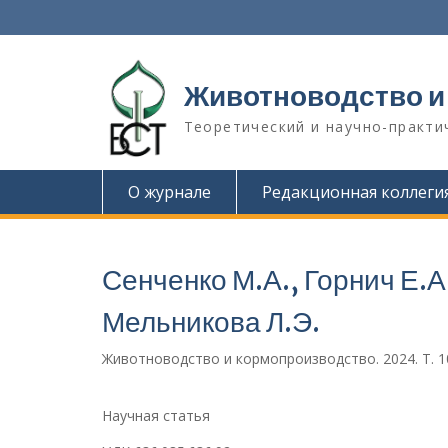
П
е
р
е
Животноводство и
й
т
Теоретический и научно-практи
и
к
с
О журнале
Редакционная коллеги
о
д
е
р
Сенченко М.А., Горнич Е.А.
ж
и
Мельникова Л.Э.
м
о
Животноводство и кормопроизводство. 2024. Т. 107
м
у
Научная статья