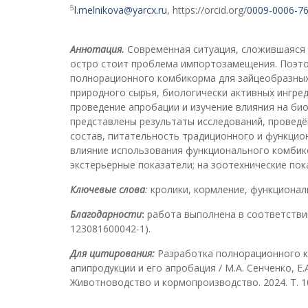
5
l.melnikova@yarcx.ru
, https://orcid.org/
0009-0006-7
Аннотация.
Современная ситуация, сложившаяся 
остро стоит проблема импортозамещения. Поэто
полнорационного комбикорма для зайцеобразных
природного сырья, биологически активных ингред
проведение апробации и изучение влияния на био
представлены результаты исследований, проведё
состав, питательность традиционного и функцио
влияние использования функционального комбико
экстерьерные показатели; на зоотехнические пок
Ключевые слова
:
кролики, кормление, функционал
Благодарности
:
работа выполнена в соответствии
123081600042-1).
Для цитирования:
Разработка полнорационного к
апипродукции и его апробация / М.А. Сенченко, Е.А
Животноводство и кормопроизводство. 2024. Т. 107,