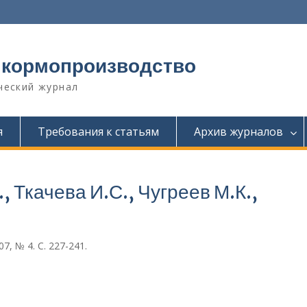
 кормопроизводство
ческий журнал
я
Требования к статьям
Архив журналов
, Ткачева И.С., Чугреев М.К.,
, № 4. С. 227-241.